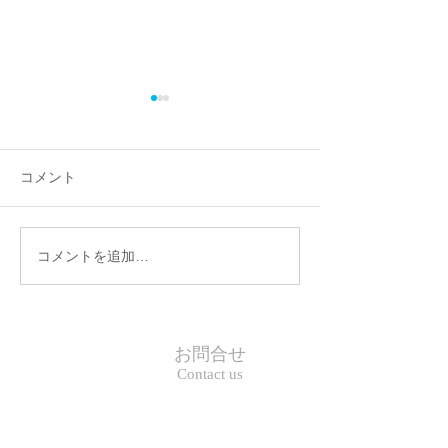
新春合宿のご案内
新春合宿を以下日程にてとり
おこないます 2019年1月5
コメント
日、6日 場所 リゾーピア箱
根 宿泊費 実費（各員にて精
稽古場所、時間
算下さい） 2019年度初の新
コメントを追加…
春合宿を行います。合気道の
理論的、動作的な内容を中心
に座学を主とした学習会とな
りますのでふるってご参加下
お問合せ
さい。...
Contact us