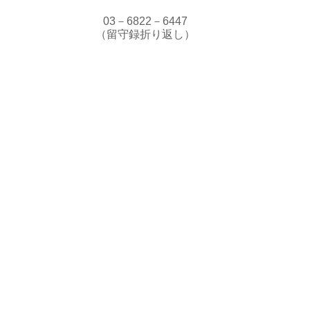
03－6822－6447
（留守録折り返し）
特定商取引法に基づく表記
アクセス
Access Map