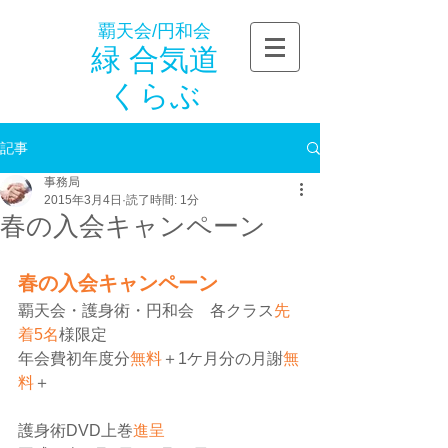
覇天会/円和会
緑 合気道
くらぶ
記事
事務局
2015年3月4日
読了時間: 1分
春の入会キャンペーン
春の入会キャンペーン
覇天会・護身術・円和会　各クラス
先
着5名
様限定 
年会費初年度分
無料
＋1ケ月分の月謝
無
料
＋
護身術DVD上巻
進呈