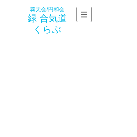
覇天会/円和会
緑 合気道
くらぶ